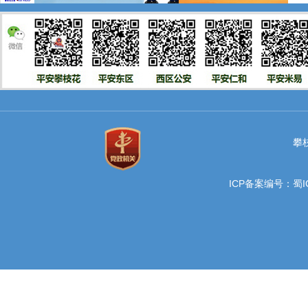
攀枝
ICP备案编号：蜀IC